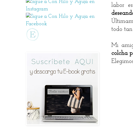
labor 
deseando
Últimam
todo tan
Mi amig
colcha p
Elegimos