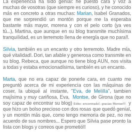
La experiencia ha sido genial: he puesto cara y voz a
muchas de vosotras (que siempre es curioso), y he conocido
más en concreto a otras muchas:
Marian
, Isabel Granados,
que me sorprendió un montón porque me la esperaba
bastante más mayor, morena y con el pelo corto (ya ves
tú...), Martina, que aunque en su blog transmite muchísima
tranquilidad, es un terremoto llena de energía que no para!!.
Silvia
, también es un encanto y otro terremoto. Madre mía,
qué vitalidad!. Dori, tan afable y generosa como transmite en
su blog. Rebeca, que aunque no tiene blog AUN, nos visita
a todas y estaba emocionadísima, también es un encanto.
Marta
, que no era capaz de ponerle cara, en cuanto me
preguntó acerca de mi experiencia con las máquinas de
coser, la ubiqué al instante, "
Eva, de Melilla
", tambien
majísima y muy cariñosa, Eva,
Montse
, de Girona (que no
soy capaz de encontrar su blog)
y
Edito: encontrado!, gracias Montse!!!
que hizo un bolso precioso con dos rosas que quedó genial,
y un montón más que, como tengo memoria de pez, no me
acuerdo de sus nombres... Espero que Silvia pase pronto la
lista con blogs y correos que prometió!!