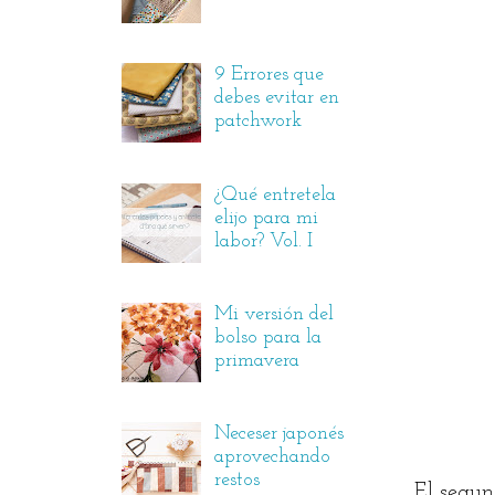
9 Errores que
debes evitar en
patchwork
¿Qué entretela
elijo para mi
labor? Vol. I
Mi versión del
bolso para la
primavera
Neceser japonés
aprovechando
restos
El segun