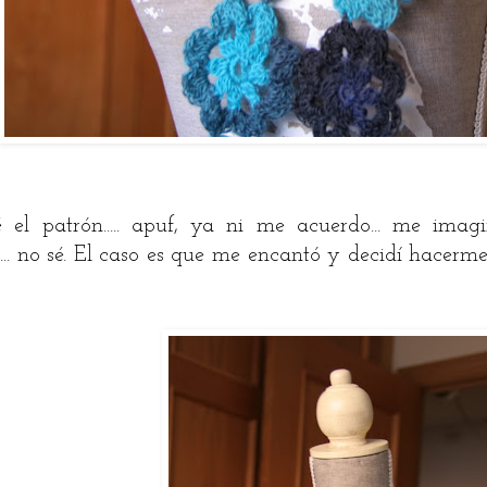
é el patrón..... apuf, ya ni me acuerdo... me ima
t.... no sé. El caso es que me encantó y decidí hacer