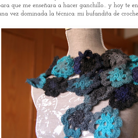
ara que me enseñara a hacer ganchillo... y hoy te e
una vez dominada la técnica: mi bufandita de croche