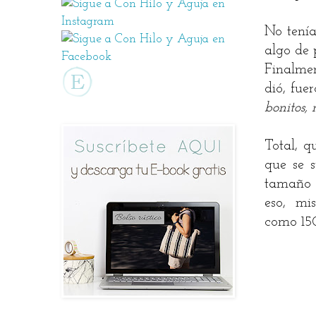
No tenía
algo de
Finalmen
dió, fue
bonitos,
Total, q
que se 
tamaño d
eso, mis
como 150