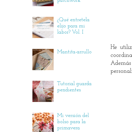
patchwork
¿Qué entretela
elijo para mi
labor? Vol. I
He util
Mantita-arrullo
coordina
Además l
personal
Tutorial guarda
pendientes
Mi versión del
bolso para la
primavera